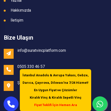
Yazılar
Hakkımızda
İletişim
Bize Ulaşın
info@suratvincplatform.com
0505 330 46 57
İstanbul Anadolu & Avrupa Yakası, Gebze,
Şile /İstanbul
Darıca, Çayırova, Dilovası’na
7/24 Hizmet!
En Uygun Fiyat ve Çözümler
Kiralık Vinç & Kiralık Sepetli Vinç
Fiyat Teklifi İçin Hemen Ara