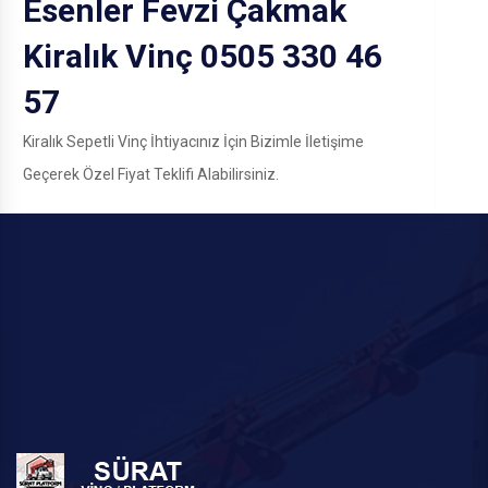
Esenler Fevzi Çakmak
Kiralık Vinç 0505 330 46
57
Kiralık Sepetli Vinç İhtiyacınız İçin Bizimle İletişime
Geçerek Özel Fiyat Teklifi Alabilirsiniz.