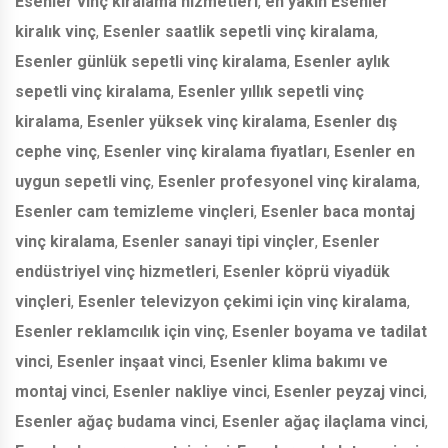
Esenler vinç kiralama hizmetleri
,
en yakın Esenler
kiralık vinç
,
Esenler saatlik sepetli vinç kiralama
,
Esenler günlük sepetli vinç kiralama
,
Esenler aylık
sepetli vinç kiralama
,
Esenler yıllık sepetli vinç
kiralama
,
Esenler yüksek vinç kiralama
,
Esenler dış
cephe vinç
,
Esenler vinç kiralama fiyatları
,
Esenler en
uygun sepetli vinç
,
Esenler profesyonel vinç kiralama
,
Esenler cam temizleme vinçleri
,
Esenler baca montaj
vinç kiralama
,
Esenler sanayi tipi vinçler
,
Esenler
endüstriyel vinç hizmetleri
,
Esenler köprü viyadük
vinçleri
,
Esenler televizyon çekimi için vinç kiralama
,
Esenler reklamcılık için vinç
,
Esenler boyama ve tadilat
vinci
,
Esenler inşaat vinci
,
Esenler klima bakımı ve
montaj vinci
,
Esenler nakliye vinci
,
Esenler peyzaj vinci
,
Esenler ağaç budama vinci
,
Esenler ağaç ilaçlama vinci
,